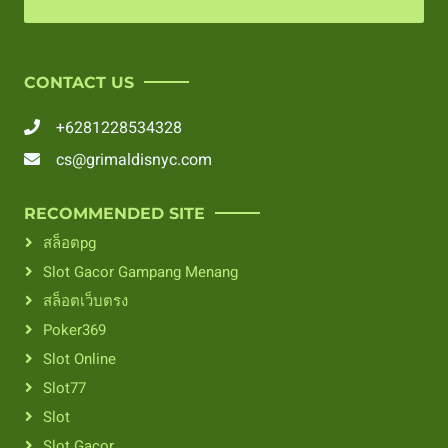
CONTACT US
+6281228534328
cs@grimaldisnyc.com
RECOMMENDED SITE
สล็อตpg
Slot Gacor Gampang Menang
สล็อตเว็บตรง
Poker369
Slot Online
Slot77
Slot
Slot Gacor