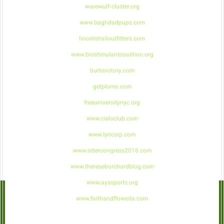
warewulf-cluster.org
www.baghdadpups.com
lincolntrailoutfitters.com
www.biostimulantcoalition.org
burtonstory.com
getplomo.com
freeuniversitynyc.org
www.cieloclub.com
www.lyricsrp.com
www.ottercongress2016.com
www.thereseborchardblog.com
www.ayssports.org
www.faithandflowerla.com