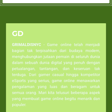
GD
GRIMALDISNYC
- Game online telah menjadi
bagian tak terpisahkan dari budaya modern,
menghubungkan jutaan pemain di seluruh dunia
dalam sebuah dunia digital yang penuh dengan
petualangan, tantangan, dan keseruan tak
terduga. Dari gamer casual hingga kompetitor
eSports yang serius, game online menawarkan
pengalaman yang luas dan beragam untuk
semua orang. Mari kita telusuri beberapa aspek
yang membuat game online begitu menarik dan
populer.