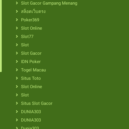
Slot Gacor Gampang Menang
สล็อตเว็บตรง
Poker369
Slot Online
Slot77
Slot
Slot Gacor
IDN Poker
Togel Macau
Situs Toto
Slot Online
Slot
Situs Slot Gacor
DUNIA303
DUNIA303
Dunia303