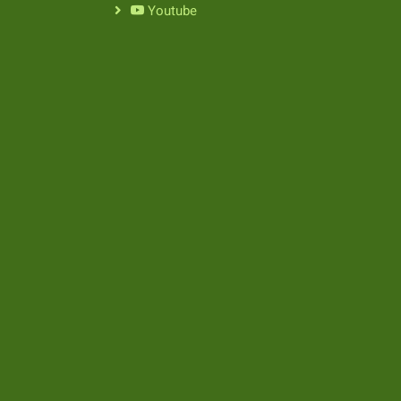
Youtube