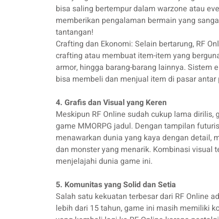
bisa saling bertempur dalam warzone atau eve
memberikan pengalaman bermain yang sangat k
tantangan!
Crafting dan Ekonomi: Selain bertarung, RF 
crafting atau membuat item-item yang berguna.
armor, hingga barang-barang lainnya. Sistem 
bisa membeli dan menjual item di pasar antar
4. Grafis dan Visual yang Keren
Meskipun RF Online sudah cukup lama dirilis, 
game MMORPG jadul. Dengan tampilan futurist
menawarkan dunia yang kaya dengan detail, mu
dan monster yang menarik. Kombinasi visual
menjelajahi dunia game ini.
5. Komunitas yang Solid dan Setia
Salah satu kekuatan terbesar dari RF Online
lebih dari 15 tahun, game ini masih memiliki 