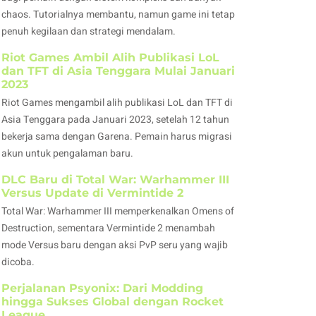
chaos. Tutorialnya membantu, namun game ini tetap
penuh kegilaan dan strategi mendalam.
Riot Games Ambil Alih Publikasi LoL
dan TFT di Asia Tenggara Mulai Januari
2023
Riot Games mengambil alih publikasi LoL dan TFT di
Asia Tenggara pada Januari 2023, setelah 12 tahun
bekerja sama dengan Garena. Pemain harus migrasi
akun untuk pengalaman baru.
DLC Baru di Total War: Warhammer III
Versus Update di Vermintide 2
Total War: Warhammer III memperkenalkan Omens of
Destruction, sementara Vermintide 2 menambah
mode Versus baru dengan aksi PvP seru yang wajib
dicoba.
Perjalanan Psyonix: Dari Modding
hingga Sukses Global dengan Rocket
League