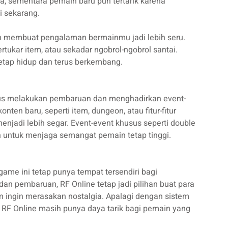
ia, sementara pemain baru pun tertarik karena
i sekarang.
n membuat pengalaman bermainmu jadi lebih seru.
tukar item, atau sekadar ngobrol-ngobrol santai.
etap hidup dan terus berkembang.
rus melakukan pembaruan dan menghadirkan event-
nten baru, seperti item, dungeon, atau fitur-fitur
jadi lebih segar. Event-event khusus seperti double
n untuk menjaga semangat pemain tetap tinggi.
game ini tetap punya tempat tersendiri bagi
n pembaruan, RF Online tetap jadi pilihan buat para
ngin merasakan nostalgia. Apalagi dengan sistem
RF Online masih punya daya tarik bagi pemain yang