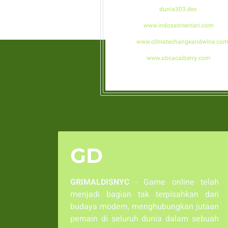
dunia303.dev
www.indosatmentari.com
www.climatechangeandwine.com
www.abcacaiberry.com
GD
GRIMALDISNYC
- Game online telah
menjadi bagian tak terpisahkan dari
budaya modern, menghubungkan jutaan
pemain di seluruh dunia dalam sebuah