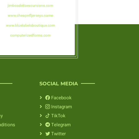
jimbosdeltaexcursions.com
www.cheapnfljerseys.name
www.bluelabelsboutique.com
computerizedforms.com
SOCIAL MEDIA
Facebook
Instagram
cy
TikTok
ditions
Telegram
Twitter