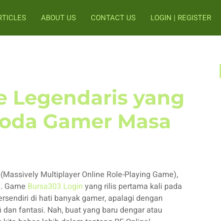
RTICLES
ABOUT US
CONTACT US
LOGIN | REGISTER
e Legendaris yang
oda Gamer Masa
ssively Multiplayer Online Role-Playing Game),
ne. Game
Bursa303 Login
yang rilis pertama kali pada
sendiri di hati banyak gamer, apalagi dengan
dan fantasi. Nah, buat yang baru dengar atau