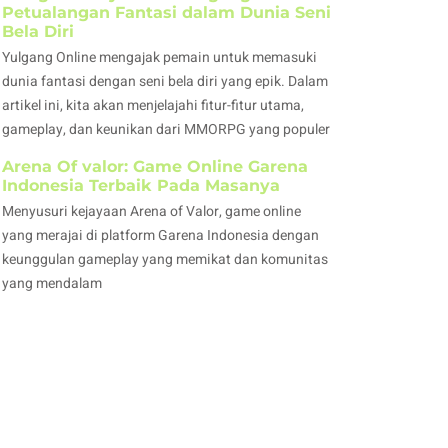
Petualangan Fantasi dalam Dunia Seni
Bela Diri
Yulgang Online mengajak pemain untuk memasuki
dunia fantasi dengan seni bela diri yang epik. Dalam
artikel ini, kita akan menjelajahi fitur-fitur utama,
gameplay, dan keunikan dari MMORPG yang populer
Arena Of valor: Game Online Garena
Indonesia Terbaik Pada Masanya
Menyusuri kejayaan Arena of Valor, game online
yang merajai di platform Garena Indonesia dengan
keunggulan gameplay yang memikat dan komunitas
yang mendalam