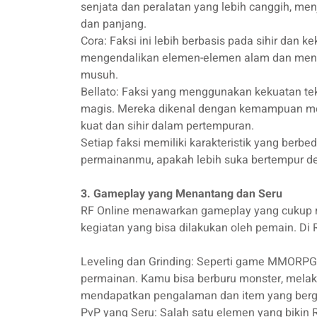
senjata dan peralatan yang lebih canggih, me
dan panjang.
Cora: Faksi ini lebih berbasis pada sihir dan
mengendalikan elemen-elemen alam dan meng
musuh.
Bellato: Faksi yang menggunakan kekuatan tekn
magis. Mereka dikenal dengan kemampuan m
kuat dan sihir dalam pertempuran.
Setiap faksi memiliki karakteristik yang berb
permainanmu, apakah lebih suka bertempur den
3. Gameplay yang Menantang dan Seru
RF Online menawarkan gameplay yang cukup 
kegiatan yang bisa dilakukan oleh pemain. Di 
Leveling dan Grinding: Seperti game MMORPG l
permainan. Kamu bisa berburu monster, melak
mendapatkan pengalaman dan item yang berg
PvP yang Seru: Salah satu elemen yang bikin R