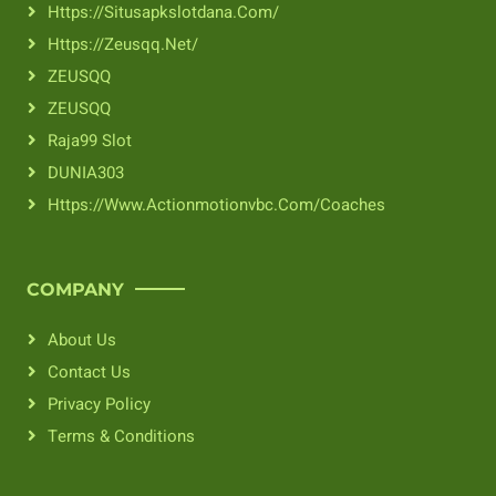
Https://situsapkslotdana.com/
Https://zeusqq.net/
ZEUSQQ
ZEUSQQ
Raja99 Slot
DUNIA303
Https://www.actionmotionvbc.com/coaches
COMPANY
About Us
Contact Us
Privacy Policy
Terms & Conditions