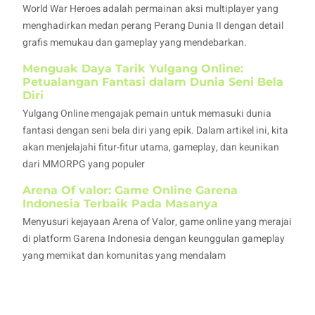
World War Heroes adalah permainan aksi multiplayer yang
menghadirkan medan perang Perang Dunia II dengan detail
grafis memukau dan gameplay yang mendebarkan.
Menguak Daya Tarik Yulgang Online:
Petualangan Fantasi dalam Dunia Seni Bela
Diri
Yulgang Online mengajak pemain untuk memasuki dunia
fantasi dengan seni bela diri yang epik. Dalam artikel ini, kita
akan menjelajahi fitur-fitur utama, gameplay, dan keunikan
dari MMORPG yang populer
Arena Of valor: Game Online Garena
Indonesia Terbaik Pada Masanya
Menyusuri kejayaan Arena of Valor, game online yang merajai
di platform Garena Indonesia dengan keunggulan gameplay
yang memikat dan komunitas yang mendalam