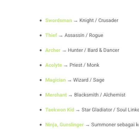
Swordsman
→ Knight / Crusader
Thief
→ Assassin / Rogue
Archer
→ Hunter / Bard & Dancer
Acolyte
→ Priest / Monk
Magician
→ Wizard / Sage
Merchant
→ Blacksmith / Alchemist
Taekwon Kid
→ Star Gladiator / Soul Link
Ninja, Gunslinger
→ Summoner sebagai ke