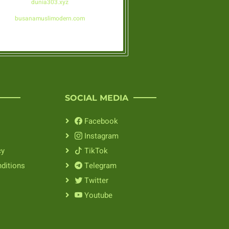
dunia303.xyz
busanamuslimodern.com
SOCIAL MEDIA
Facebook
Instagram
cy
TikTok
ditions
Telegram
Twitter
Youtube