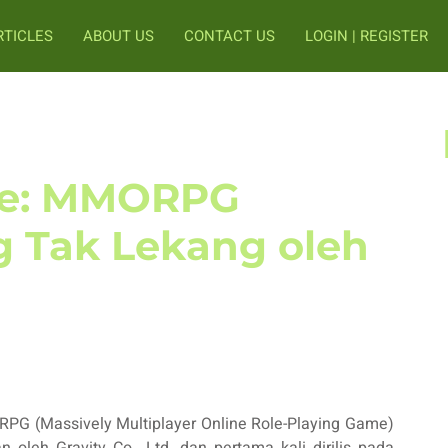
RTICLES
ABOUT US
CONTACT US
LOGIN | REGISTER
ne: MMORPG
g Tak Lekang oleh
PG (Massively Multiplayer Online Role-Playing Game)
oleh Gravity Co., Ltd. dan pertama kali dirilis pada