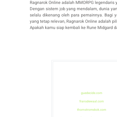
Ragnarok Online adalah MMORPG legendaris 
Dengan sistem job yang mendalam, dunia yang 
selalu dikenang oleh para pemainnya. Bagi 
yang tetap relevan, Ragnarok Online adalah pil
Apakah kamu siap kembali ke Rune Midgard d
guedecide.com
fransdewaal.com
thornstromskok.com