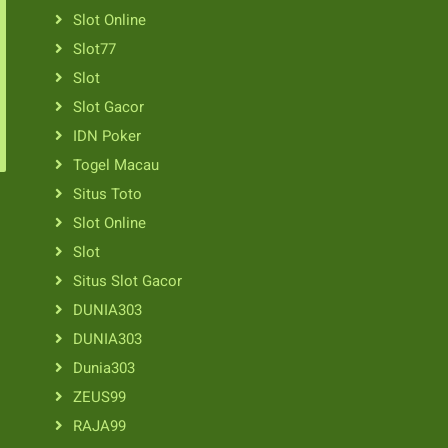
Slot Online
Slot77
Slot
Slot Gacor
IDN Poker
Togel Macau
Situs Toto
Slot Online
Slot
Situs Slot Gacor
DUNIA303
DUNIA303
Dunia303
ZEUS99
RAJA99