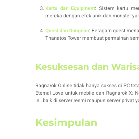
Kartu dan Equipment
: Sistem kartu m
mereka dengan efek unik dari monster ya
Quest dan Dungeon
: Beragam quest mena
Thanatos Tower membuat permainan sema
Kesuksesan dan Waris
Ragnarok Online tidak hanya sukses di PC teta
Eternal Love untuk mobile dan Ragnarok X: N
ini, baik di server resmi maupun server privat
Kesimpulan