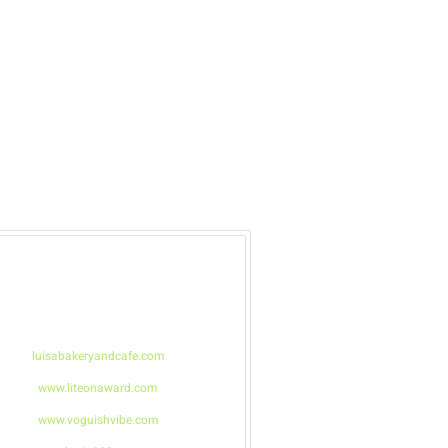
luisabakeryandcafe.com
www.liteonaward.com
www.voguishvibe.com