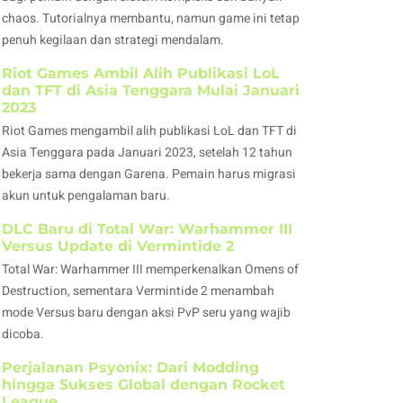
chaos. Tutorialnya membantu, namun game ini tetap
penuh kegilaan dan strategi mendalam.
Riot Games Ambil Alih Publikasi LoL
dan TFT di Asia Tenggara Mulai Januari
2023
Riot Games mengambil alih publikasi LoL dan TFT di
Asia Tenggara pada Januari 2023, setelah 12 tahun
bekerja sama dengan Garena. Pemain harus migrasi
akun untuk pengalaman baru.
DLC Baru di Total War: Warhammer III
Versus Update di Vermintide 2
Total War: Warhammer III memperkenalkan Omens of
Destruction, sementara Vermintide 2 menambah
mode Versus baru dengan aksi PvP seru yang wajib
dicoba.
Perjalanan Psyonix: Dari Modding
hingga Sukses Global dengan Rocket
League