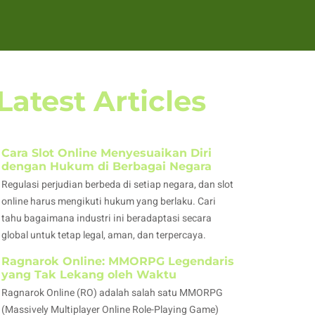
Latest Articles
Cara Slot Online Menyesuaikan Diri
dengan Hukum di Berbagai Negara
Regulasi perjudian berbeda di setiap negara, dan slot
online harus mengikuti hukum yang berlaku. Cari
tahu bagaimana industri ini beradaptasi secara
global untuk tetap legal, aman, dan terpercaya.
Ragnarok Online: MMORPG Legendaris
yang Tak Lekang oleh Waktu
Ragnarok Online (RO) adalah salah satu MMORPG
(Massively Multiplayer Online Role-Playing Game)