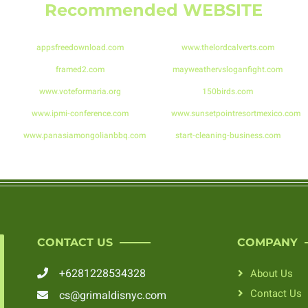
Recommended
WEBSITE
appsfreedownload.com
www.thelordcalverts.com
framed2.com
mayweathervsloganfight.com
www.voteformaria.org
150birds.com
www.ipmi-conference.com
www.sunsetpointresortmexico.com
www.panasiamongolianbbq.com
start-cleaning-business.com
CONTACT US
COMPANY
+6281228534328
About Us
Contact Us
cs@grimaldisnyc.com