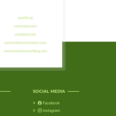
zeus99.ink
robinsachs.com
roulettesbo.bet
www.childcarechoicesinc.com
www.thereseborchardblog.com
SOCIAL MEDIA
Facebook
Instagram