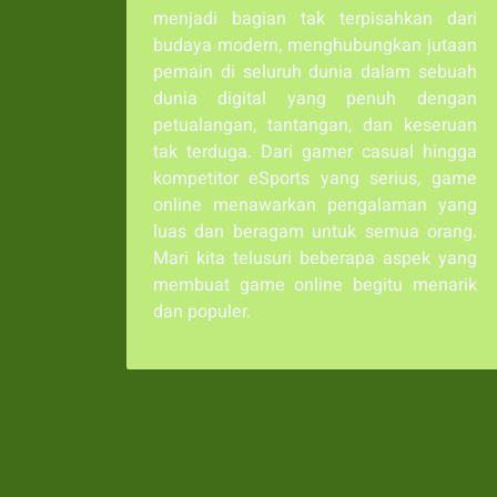
menjadi bagian tak terpisahkan dari
budaya modern, menghubungkan jutaan
pemain di seluruh dunia dalam sebuah
dunia digital yang penuh dengan
petualangan, tantangan, dan keseruan
tak terduga. Dari gamer casual hingga
kompetitor eSports yang serius, game
online menawarkan pengalaman yang
luas dan beragam untuk semua orang.
Mari kita telusuri beberapa aspek yang
membuat game online begitu menarik
dan populer.