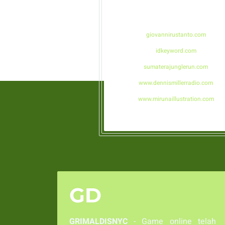
giovannirustanto.com
idkeyword.com
sumaterajunglerun.com
www.dennismillerradio.com
www.mirunaillustration.com
GD
GRIMALDISNYC
- Game online telah