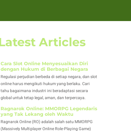
Latest Articles
Cara Slot Online Menyesuaikan Diri
dengan Hukum di Berbagai Negara
Regulasi perjudian berbeda di setiap negara, dan slot
online harus mengikuti hukum yang berlaku. Cari
tahu bagaimana industri ini beradaptasi secara
global untuk tetap legal, aman, dan terpercaya.
Ragnarok Online: MMORPG Legendaris
yang Tak Lekang oleh Waktu
Ragnarok Online (RO) adalah salah satu MMORPG
(Massively Multiplayer Online Role-Playing Game)