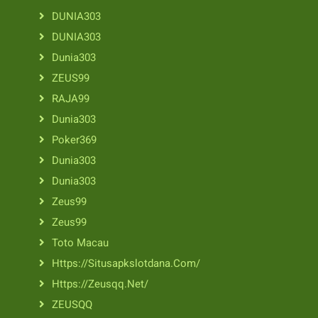
DUNIA303
DUNIA303
Dunia303
ZEUS99
RAJA99
Dunia303
Poker369
Dunia303
Dunia303
Zeus99
Zeus99
Toto Macau
Https://situsapkslotdana.com/
Https://zeusqq.net/
ZEUSQQ