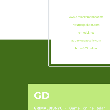
www.prolocksmithnear.me
rtburgerjackpot.com
e-model.net
audaciousascetic.com
bursa303.online
GD
GRIMALDISNYC
- Game online telah