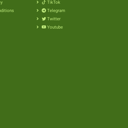
cy
TikTok
ditions
Telegram
Twitter
Youtube