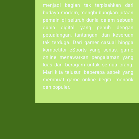
menjadi bagian tak terpisahkan dari
budaya modern, menghubungkan jutaan
pemain di seluruh dunia dalam sebuah
dunia digital yang penuh dengan
petualangan, tantangan, dan keseruan
tak terduga. Dari gamer casual hingga
kompetitor eSports yang serius, game
online menawarkan pengalaman yang
luas dan beragam untuk semua orang.
Mari kita telusuri beberapa aspek yang
membuat game online begitu menarik
dan populer.