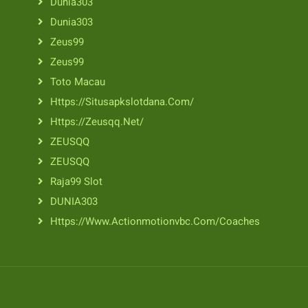
Dunia303
Dunia303
Zeus99
Zeus99
Toto Macau
Https://situsapkslotdana.com/
Https://zeusqq.net/
ZEUSQQ
ZEUSQQ
Raja99 Slot
DUNIA303
Https://www.actionmotionvbc.com/coaches