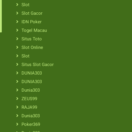
Slot
Slot Gacor
IDN Poker
Togel Macau
Situs Toto
Slot Online
Slot
Situs Slot Gacor
DUNIA303
DUNIA303
Dunia303
ZEUS99
RAJA99
Dunia303
Poker369