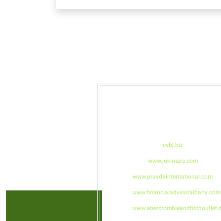
cvbj.biz
www.jokimars.com
www.pravdainternational.com
www.financialadvisoralbany.com
www.abercrombieandfitchoutlet