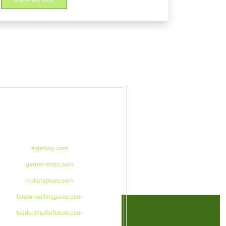
elgerbay.com
gamat-emas.com
muliarapture.com
landoncollinsgame.com
leadershipforfuture.com