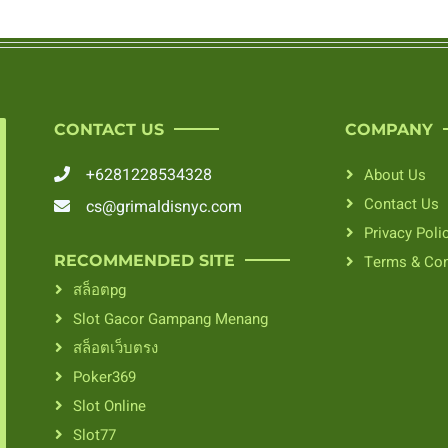
CONTACT US
COMPANY
+6281228534328
About Us
Contact Us
cs@grimaldisnyc.com
Privacy Poli
RECOMMENDED SITE
Terms & Con
สล็อตpg
Slot Gacor Gampang Menang
สล็อตเว็บตรง
Poker369
Slot Online
Slot77